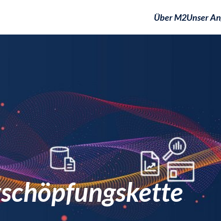
Über M2
Unser An
schöpfungskette