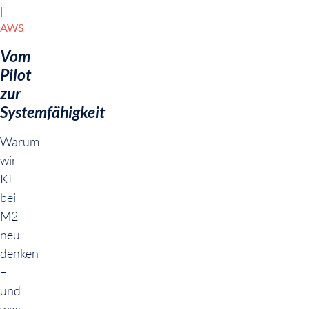
AWS
Vom
Pilot
zur
Systemfähigkeit
Warum
wir
KI
bei
M2
neu
denken
–
und