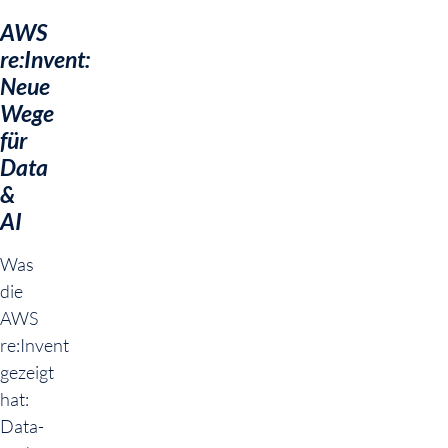
AWS
re:Invent:
Neue
Wege
für
Data
&
AI
Was
die
AWS
re:Invent
gezeigt
hat:
Data-