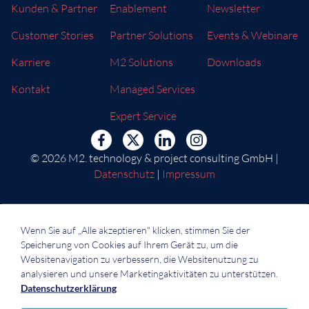
Kunden & Partner
Enablement
Newsletter
Customer Stories
Partner Solutions
Events & Webinare
Karriere
M2 Solutions
Downloads
Kontakt
Managed Services
Expert Service
© 2026 M2. technology & project consulting GmbH |
Datenschutz
|
Impressum
Wenn Sie auf „Alle akzeptieren" klicken, stimmen Sie der
Speicherung von Cookies auf Ihrem Gerät zu, um die
Websitenavigation zu verbessern, die Websitenutzung zu
analysieren und unsere Marketingaktivitäten zu unterstützen.
Datenschutzerklärung