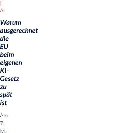
AI
Warum
ausgerechnet
die
EU
beim
eigenen
KI-
Gesetz
zu
spät
ist
Am
7.
Mai