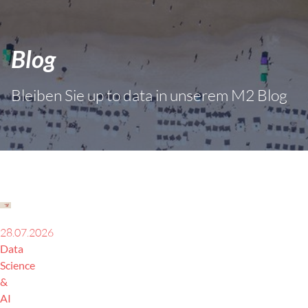
Blog
Bleiben Sie up to data in unserem M2 Blog
28.07.2026
Data
Science
&
AI