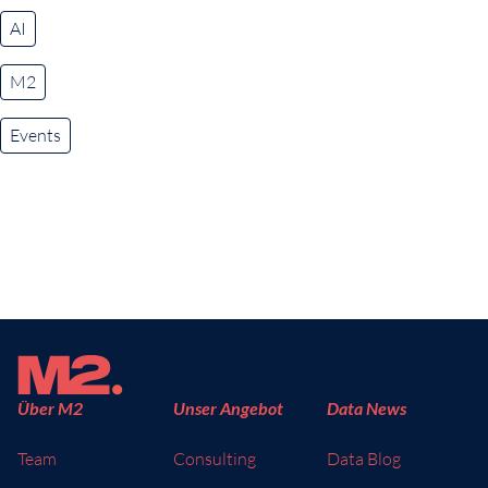
AI
M2
Events
Über M2
Unser Angebot
Data News
Team
Consulting
Data Blog