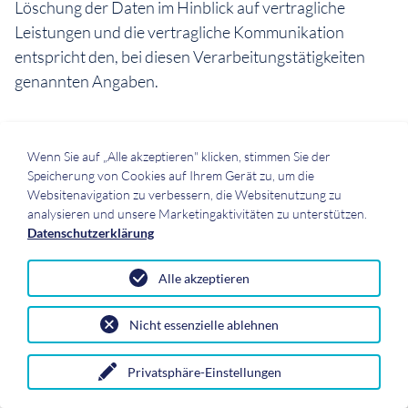
Löschung der Daten im Hinblick auf vertragliche
Leistungen und die vertragliche Kommunikation
entspricht den, bei diesen Verarbeitungstätigkeiten
genannten Angaben.
Wir offenbaren oder übermitteln hierbei Daten an die
Wenn Sie auf „Alle akzeptieren" klicken, stimmen Sie der
Finanzverwaltung, Berater, wie z.B., Steuerberater oder
Speicherung von Cookies auf Ihrem Gerät zu, um die
Wirtschaftsprüfer sowie weitere Gebührenstellen und
Websitenavigation zu verbessern, die Websitenutzung zu
Zahlungsdienstleister.
analysieren und unsere Marketingaktivitäten zu unterstützen.
Datenschutzerklärung
Ferner speichern wir auf Grundlage unserer
Alle akzeptieren
betriebswirtschaftlichen Interessen Angaben zu
Lieferanten, Veranstaltern und sonstigen
Nicht essenzielle ablehnen
Geschäftspartnern, z.B. zwecks späterer
Kontaktaufnahme. Diese mehrheitlich
Privatsphäre-Einstellungen
unternehmensbezogenen Daten, speichern wir