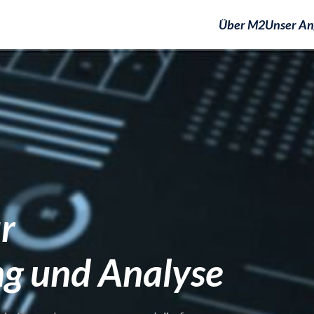
Über M2
Unser An
ür
ng und Analyse