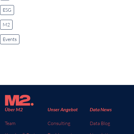
ESG
M2
Events
Über M2
Unser Angebot
Data News
Team
Consulting
Data Blog