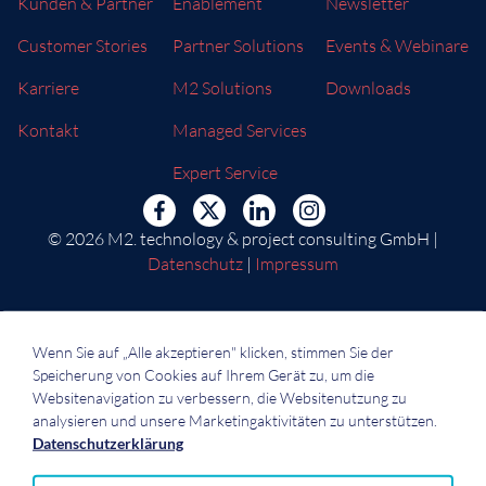
Kunden & Partner
Enablement
Newsletter
Customer Stories
Partner Solutions
Events & Webinare
Karriere
M2 Solutions
Downloads
Kontakt
Managed Services
Expert Service
© 2026 M2. technology & project consulting GmbH |
Datenschutz
|
Impressum
Wenn Sie auf „Alle akzeptieren" klicken, stimmen Sie der
Speicherung von Cookies auf Ihrem Gerät zu, um die
Websitenavigation zu verbessern, die Websitenutzung zu
analysieren und unsere Marketingaktivitäten zu unterstützen.
Datenschutzerklärung