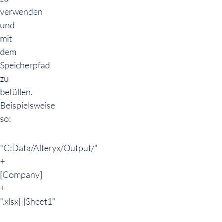
verwenden
und
mit
dem
Speicherpfad
zu
befüllen.
Beispielsweise
so:
"C:Data/Alteryx/Output/"
+
[Company]
+
".xlsx|||Sheet1"