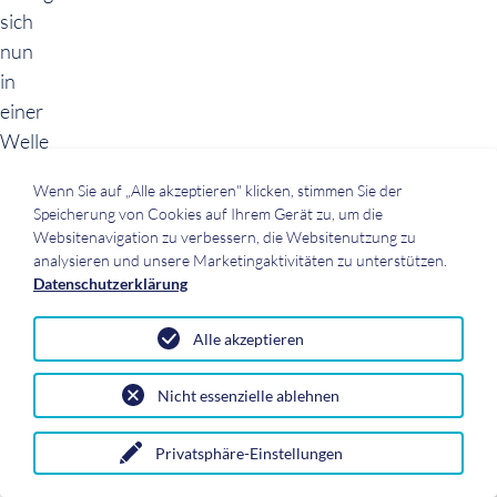
sich
nun
in
einer
Welle
an
Wenn Sie auf „Alle akzeptieren" klicken, stimmen Sie der
neuer
Speicherung von Cookies auf Ihrem Gerät zu, um die
Regulatorik
Websitenavigation zu verbessern, die Websitenutzung zu
nieder.
analysieren und unsere Marketingaktivitäten zu unterstützen.
Datenschutzerklärung
Die
Bedeutung
Alle akzeptieren
der
Nachhaltigkeitsberichterstattung
Nicht essenzielle ablehnen
nimmt
maßgeblich
Privatsphäre-Einstellungen
zu