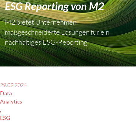
ESG Reporting von M2
M2 bietet Unternehmen
maßgeschneiderte Lösungen für ein
nachhaltiges ESG-Reporting
29.02.2024
Data
Analytics
ESG