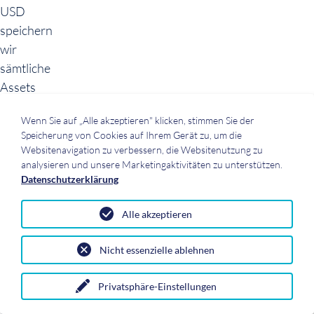
USD
speichern
wir
sämtliche
Assets
und
Wenn Sie auf „Alle akzeptieren" klicken, stimmen Sie der
Simulationsdaten
Speicherung von Cookies auf Ihrem Gerät zu, um die
in
Websitenavigation zu verbessern, die Websitenutzung zu
nicht-
analysieren und unsere Marketingaktivitäten zu unterstützen.
Datenschutzerklärung
destruktiver
Form,
Alle akzeptieren
was
auch
Nicht essenzielle ablehnen
Kollaboration
und
Privatsphäre-Einstellungen
wiederholte