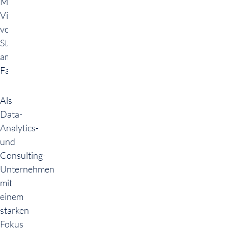
Multiple
Visualisierungstechniken
von
Strömungsverhalten
am
Fahrzeugmodell
Als
Data-
Analytics-
und
Consulting-
Unternehmen
mit
einem
starken
Fokus