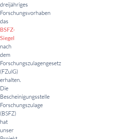
dreijähriges
Forschungsvorhaben
das
BSFZ-
Siegel
nach
dem
Forschungszulagengesetz
(FZulG)
erhalten.
Die
Bescheinigungsstelle
Forschungszulage
(BSFZ)
hat
unser
Projekt