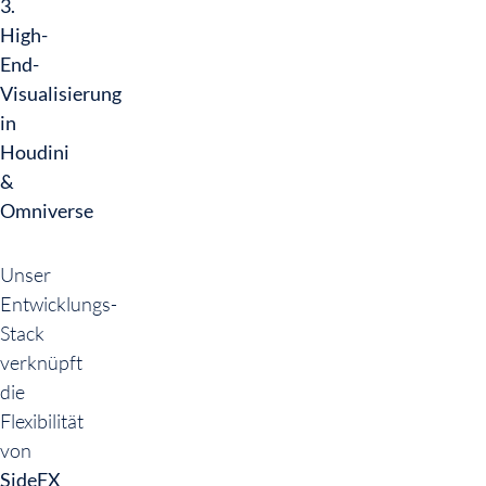
3.
High-
End-
Visualisierung
in
Houdini
&
Omniverse
Unser
Entwicklungs-
Stack
verknüpft
die
Flexibilität
von
SideFX