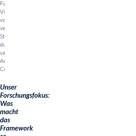
Fasersimulation:
Visualisierung
von
vernetzten
Strukturen
durch
variable
Adhäsions-
Constraints
Unser
Forschungsfokus:
Was
macht
das
Framework