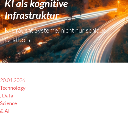
KI als kognitive
Infrastruktur
KI braucht Systeme, nicht nur schlaue
Chatbots
20.01.2026
Technology
Data
Science
& AI