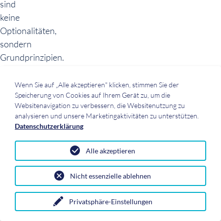
sind
keine
Optionalitäten,
sondern
Grundprinzipien.
Moderne
KI-
Wenn Sie auf „Alle akzeptieren" klicken, stimmen Sie der
Speicherung von Cookies auf Ihrem Gerät zu, um die
Modelle
Websitenavigation zu verbessern, die Websitenutzung zu
arbeiten
analysieren und unsere Marketingaktivitäten zu unterstützen.
probabilistisch.
Datenschutzerklärung
Identische
Eingaben
Alle akzeptieren
können
Nicht essenzielle ablehnen
zu
unterschiedlichen
Privatsphäre-Einstellungen
Ergebnissen
führen.