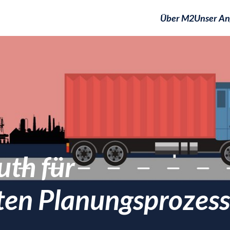
Über M2
Unser An
uth für
en Planungsprozess