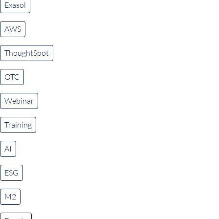
Exasol
AWS
ThoughtSpot
OTC
Webinar
Training
AI
ESG
M2