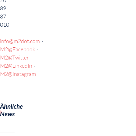
20
89
87
010
info@m2dot.com
·
M2@Facebook
·
M2@Twitter
·
M2@LinkedIn
·
M2@Instagram
Ähnliche
News
us
Next