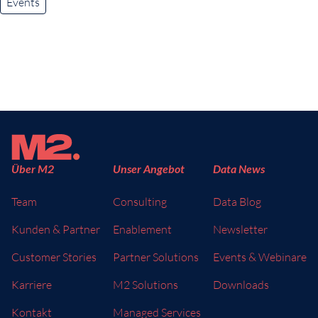
Events
Über M2
Unser Angebot
Data News
Team
Consulting
Data Blog
Kunden & Partner
Enablement
Newsletter
Customer Stories
Partner Solutions
Events & Webinare
Karriere
M2 Solutions
Downloads
Kontakt
Managed Services