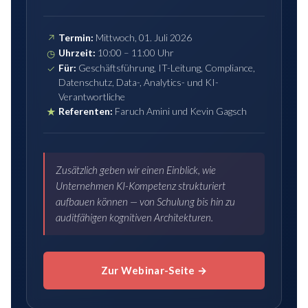
Termin:
Mittwoch, 01. Juli 2026
↗
Uhrzeit:
10:00 – 11:00 Uhr
◷
Für:
Geschäftsführung, IT-Leitung, Compliance,
✓
Datenschutz, Data-, Analytics- und KI-
Verantwortliche
Referenten:
Faruch Amini und Kevin Gagsch
★
Zusätzlich geben wir einen Einblick, wie
Unternehmen KI-Kompetenz strukturiert
aufbauen können — von Schulung bis hin zu
auditfähigen kognitiven Architekturen.
Zur Webinar-Seite →