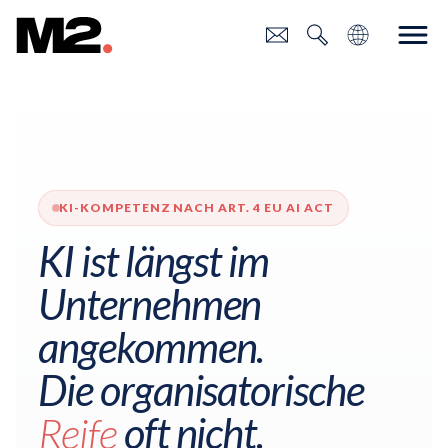
KI-KOMPETENZ NACH ART. 4 EU AI ACT
KI ist längst im
Unternehmen
angekommen.
Die organisatorische
Reife
oft
nicht
.