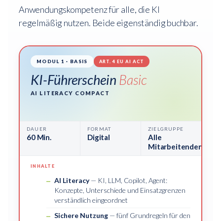
Anwendungskompetenz für alle, die KI
regelmäßig nutzen. Beide eigenständig buchbar.
MODUL 1 · BASIS
ART. 4 EU AI ACT
KI-Führerschein
Basic
AI LITERACY COMPACT
DAUER
FORMAT
ZIELGRUPPE
60 Min.
Digital
Alle
Mitarbeitenden
INHALTE
AI Literacy
— KI, LLM, Copilot, Agent:
Konzepte, Unterschiede und Einsatzgrenzen
verständlich eingeordnet
Sichere Nutzung
— fünf Grundregeln für den