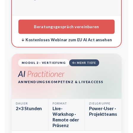
Beratungsgespräch vereinbaren
↓ Kostenloses Webinar zum EU AI Act ansehen
MODUL 2 · VERTIEFUNG
4× MEHR TIEFE
AI
Practitioner
ANWENDUNGSKOMPETENZ & LIVEACCESS
DAUER
FORMAT
ZIELGRUPPE
2×3 Stunden
Live-
Power-User ·
Workshop ·
Projektteams
Remote oder
Präsenz